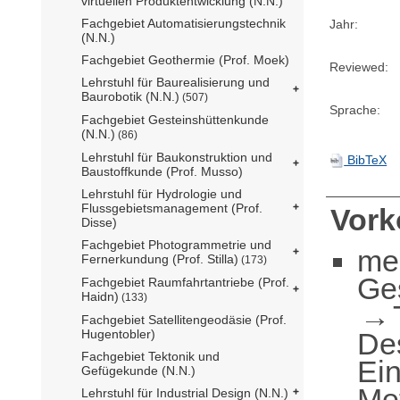
virtuellen Produktentwicklung (N.N.)
Fachgebiet Automatisierungstechnik
Jahr:
(N.N.)
Fachgebiet Geothermie (Prof. Moek)
Reviewed:
Lehrstuhl für Baurealisierung und
Baurobotik (N.N.)
(507)
Sprache:
Fachgebiet Gesteinshüttenkunde
(N.N.)
(86)
Lehrstuhl für Baukonstruktion und
BibTeX
Baustoffkunde (Prof. Musso)
Lehrstuhl für Hydrologie und
Flussgebietsmanagement (Prof.
Vor
Disse)
Fachgebiet Photogrammetrie und
me
Fernerkundung (Prof. Stilla)
(173)
Ge
Fachgebiet Raumfahrtantriebe (Prof.
Haidn)
(133)
Fachgebiet Satellitengeodäsie (Prof.
De
Hugentobler)
Fachgebiet Tektonik und
Ei
Gefügekunde (N.N.)
Me
Lehrstuhl für Industrial Design (N.N.)