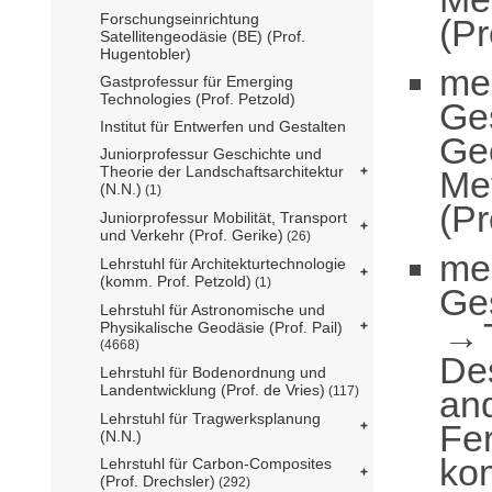
Forschungseinrichtung
(Pr
Satellitengeodäsie (BE) (Prof.
Hugentobler)
me
Gastprofessur für Emerging
Technologies (Prof. Petzold)
Ge
Institut für Entwerfen und Gestalten
Ge
Juniorprofessur Geschichte und
Theorie der Landschaftsarchitektur
Me
(N.N.)
(1)
(Pr
Juniorprofessur Mobilität, Transport
und Verkehr (Prof. Gerike)
(26)
me
Lehrstuhl für Architekturtechnologie
(komm. Prof. Petzold)
(1)
Ge
Lehrstuhl für Astronomische und
Physikalische Geodäsie (Prof. Pail)
(4668)
De
Lehrstuhl für Bodenordnung und
Landentwicklung (Prof. de Vries)
an
(117)
Lehrstuhl für Tragwerksplanung
Fe
(N.N.)
ko
Lehrstuhl für Carbon-Composites
(Prof. Drechsler)
(292)