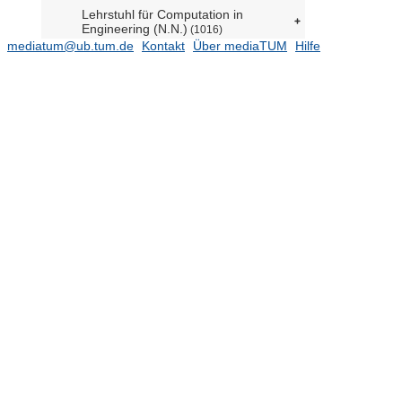
Lehrstuhl für Computation in
Engineering (N.N.)
(1016)
mediatum@ub.tum.de
Kontakt
Über mediaTUM
Hilfe
Raumfahrttechnik (Prof. Holzapfel
komm.)
(951)
Lehrstuhl für Flugsystemdynamik
(Prof. Holzapfel)
(194)
Lehrstuhl für Fluidmechatronik (Prof.
Schilling em.)
Stiftungslehrstuhl für
Energieeffizientes und nachhaltiges
Planen und Bauen (Prof. Lang)
(347)
Lehrstuhl für Gebäudetechnologie
(Prof. Herzog)
(71)
Lehrstuhl für Geodäsie (Prof.
Wunderlich)
(591)
Lehrstuhl für Geodätische
Geodynamik (Prof. Seitz)
(59)
Lehrstuhl für Geoinformatik (Prof.
Kolbe)
(527)
Professur für Entwerfen und
Gebäudehülle (N.N.)
(79)