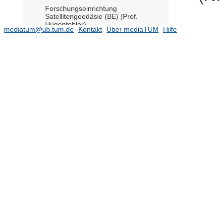
Forschungseinrichtung
Satellitengeodäsie (BE) (Prof.
Hugentobler)
mediatum@ub.tum.de
Kontakt
Über mediaTUM
Hilfe
Gastprofessur für Emerging
Technologies (Prof. Petzold)
Institut für Entwerfen und Gestalten
Juniorprofessur Geschichte und
Theorie der Landschaftsarchitektur
(N.N.)
(1)
Juniorprofessur Mobilität, Transport
und Verkehr (Prof. Gerike)
(26)
Lehrstuhl für Architekturtechnologie
(komm. Prof. Petzold)
(1)
Lehrstuhl für Astronomische und
Physikalische Geodäsie (Prof. Pail)
(4668)
Lehrstuhl für Tragwerksplanung
(N.N.)
Lehrstuhl für Bodenordnung und
Landentwicklung (Prof. de Vries)
(117)
Lehrstuhl für Carbon-Composites
(Prof. Drechsler)
(292)