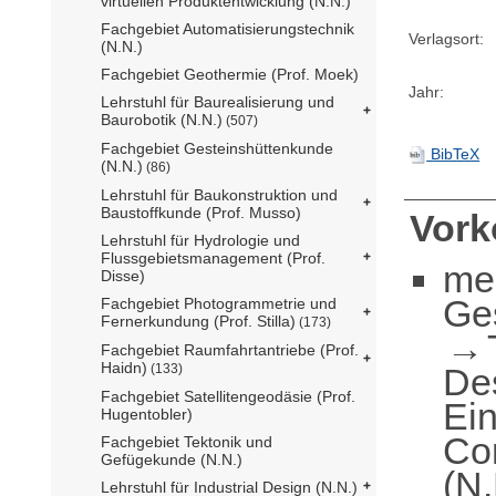
virtuellen Produktentwicklung (N.N.)
Fachgebiet Automatisierungstechnik
Verlagsort:
(N.N.)
Fachgebiet Geothermie (Prof. Moek)
Jahr:
Lehrstuhl für Baurealisierung und
Baurobotik (N.N.)
(507)
Fachgebiet Gesteinshüttenkunde
BibTeX
(N.N.)
(86)
Lehrstuhl für Baukonstruktion und
Baustoffkunde (Prof. Musso)
Vor
Lehrstuhl für Hydrologie und
Flussgebietsmanagement (Prof.
me
Disse)
Ge
Fachgebiet Photogrammetrie und
Fernerkundung (Prof. Stilla)
(173)
Fachgebiet Raumfahrtantriebe (Prof.
Haidn)
De
(133)
Fachgebiet Satellitengeodäsie (Prof.
Ei
Hugentobler)
Co
Fachgebiet Tektonik und
Gefügekunde (N.N.)
(N.
Lehrstuhl für Industrial Design (N.N.)