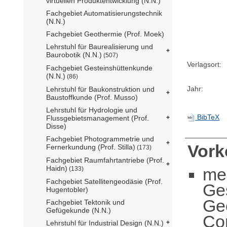
virtuellen Produktentwicklung (N.N.)
Fachgebiet Automatisierungstechnik
(N.N.)
Fachgebiet Geothermie (Prof. Moek)
Lehrstuhl für Baurealisierung und
Baurobotik (N.N.)
(507)
Verlagsort:
Fachgebiet Gesteinshüttenkunde
(N.N.)
(86)
Jahr:
Lehrstuhl für Baukonstruktion und
Baustoffkunde (Prof. Musso)
Lehrstuhl für Hydrologie und
BibTeX
Flussgebietsmanagement (Prof.
Disse)
Fachgebiet Photogrammetrie und
Vor
Fernerkundung (Prof. Stilla)
(173)
Fachgebiet Raumfahrtantriebe (Prof.
Haidn)
me
(133)
Fachgebiet Satellitengeodäsie (Prof.
Ge
Hugentobler)
Ge
Fachgebiet Tektonik und
Gefügekunde (N.N.)
Com
Lehrstuhl für Industrial Design (N.N.)