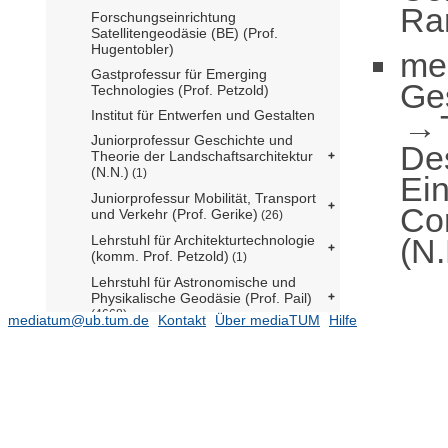
Ra
Forschungseinrichtung
Satellitengeodäsie (BE) (Prof.
Hugentobler)
me
Gastprofessur für Emerging
Ge
Technologies (Prof. Petzold)
Institut für Entwerfen und Gestalten
Juniorprofessur Geschichte und
De
Theorie der Landschaftsarchitektur
(N.N.)
(1)
Ei
Juniorprofessur Mobilität, Transport
Co
und Verkehr (Prof. Gerike)
(26)
(N.
Lehrstuhl für Architekturtechnologie
(komm. Prof. Petzold)
(1)
Lehrstuhl für Astronomische und
Physikalische Geodäsie (Prof. Pail)
(4668)
mediatum@ub.tum.de
Kontakt
Über mediaTUM
Hilfe
Lehrstuhl für Tragwerksplanung
(N.N.)
Lehrstuhl für Bodenordnung und
Landentwicklung (Prof. de Vries)
(117)
Lehrstuhl für Carbon-Composites
(Prof. Drechsler)
(292)