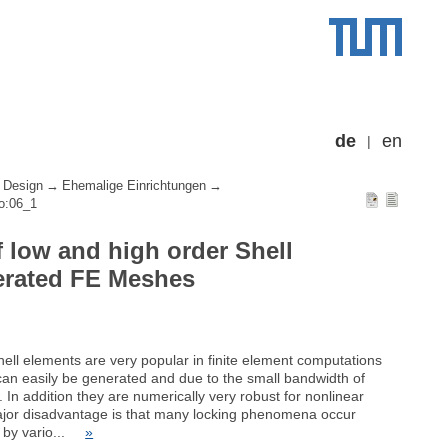
de
en
 Design
Ehemalige Einrichtungen
io:06_1
low and high order Shell
erated FE Meshes
hell elements are very popular in finite element computations
 can easily be generated and due to the small bandwidth of
w. In addition they are numerically very robust for nonlinear
major disadvantage is that many locking phenomena occur
d by vario...
»