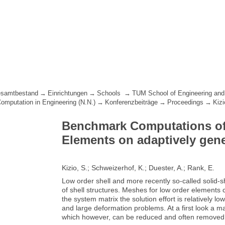
samtbestand
Einrichtungen
Schools
TUM School of Engineering and
Computation in Engineering (N.N.)
Konferenzbeiträge
Proceedings
Kiz
Benchmark Computations of 
Elements on adaptively gen
Kizio, S.; Schweizerhof, K.; Duester, A.; Rank, E.
Low order shell and more recently so-called solid-s
of shell structures. Meshes for low order elements
the system matrix the solution effort is relatively lo
and large deformation problems. At a first look a 
which however, can be reduced and often remove