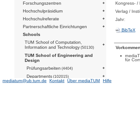
Kongress- / 
Forschungszentren
Hochschulpräsidium
Verlag / Insti
Hochschulreferate
Jahr:
Partnerschaftliche Einrichtungen
BibTeX
Schools
TUM School of Computation,
Information and Technology
Vorkommen
(50130)
TUM School of Engineering and
mediaT
für Com
Design
Prüfungsarbeiten
(4404)
Departments
(102015)
mediatum@ub.tum.de
Kontakt
Über mediaTUM
Hilfe
Ehemalige Einrichtungen
(27241)
Assistant Professorship Sichere
Eingebettete Systeme (Prof. Provost)
(37)
Deutsches Geodätisches
Forschungsinstitut der TUM (Prof.
Seitz)
(3030)
Fachgebiet Anwendungen der
virtuellen Produktentwicklung (N.N.)