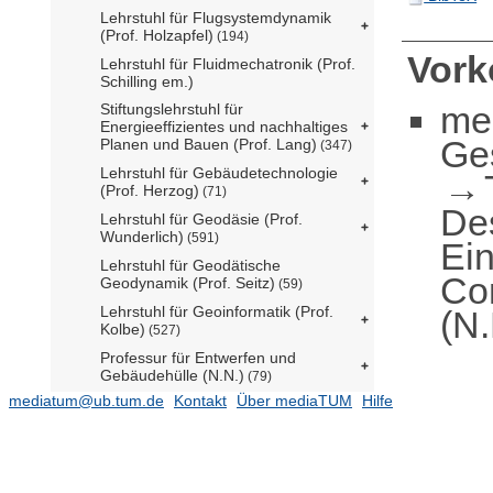
Lehrstuhl für Flugsystemdynamik
(Prof. Holzapfel)
(194)
Vor
Lehrstuhl für Fluidmechatronik (Prof.
Schilling em.)
me
Stiftungslehrstuhl für
Energieeffizientes und nachhaltiges
Ge
Planen und Bauen (Prof. Lang)
(347)
Lehrstuhl für Gebäudetechnologie
(Prof. Herzog)
(71)
De
Lehrstuhl für Geodäsie (Prof.
Wunderlich)
(591)
Ei
Lehrstuhl für Geodätische
Co
Geodynamik (Prof. Seitz)
(59)
Lehrstuhl für Geoinformatik (Prof.
(N.
Kolbe)
(527)
Professur für Entwerfen und
Gebäudehülle (N.N.)
(79)
mediatum@ub.tum.de
Kontakt
Über mediaTUM
Hilfe
Lehrstuhl für
Hubschraubertechnologie (Prof.
Hajek)
(67)
Professur für Entwerfen und Holzbau
(N.N.)
(1)