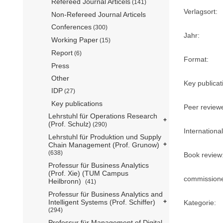
Refereed Journal Articels
(141)
Verlagsort:
Non-Refereed Journal Articels
Conferences
(300)
Jahr:
Working Paper
(15)
Report
(6)
Format:
Press
Other
Key publicat
IDP
(27)
Key publications
Peer review
Lehrstuhl für Operations Research
(Prof. Schulz)
(290)
International
Lehrstuhl für Produktion und Supply
Chain Management (Prof. Grunow)
(638)
Book review
Professur für Business Analytics
(Prof. Xie) (TUM Campus
commission
Heilbronn)
(41)
Professur für Business Analytics and
Intelligent Systems (Prof. Schiffer)
Kategorie:
(294)
Professur für Management of Digital