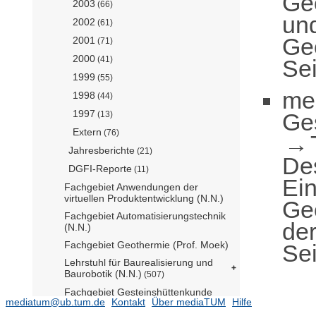
Geo
2003
(66)
und
2002
(61)
Ge
2001
(71)
2000
(41)
Sei
1999
(55)
me
1998
(44)
1997
Ge
(13)
Extern
(76)
Jahresberichte
(21)
De
DGFI-Reporte
(11)
Ei
Fachgebiet Anwendungen der
virtuellen Produktentwicklung (N.N.)
Geo
Fachgebiet Automatisierungstechnik
der
(N.N.)
Fachgebiet Geothermie (Prof. Moek)
Sei
Lehrstuhl für Baurealisierung und
Baurobotik (N.N.)
(507)
Fachgebiet Gesteinshüttenkunde
mediatum@ub.tum.de
Kontakt
Über mediaTUM
Hilfe
(N.N.)
(86)