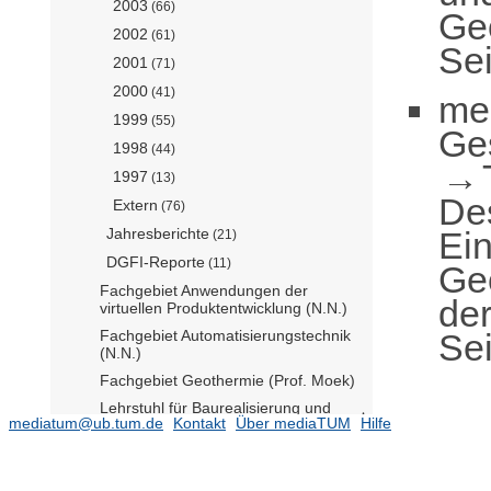
2003
(66)
Ge
2002
(61)
Sei
2001
(71)
2000
(41)
me
1999
(55)
Ge
1998
(44)
1997
(13)
De
Extern
(76)
Ei
Jahresberichte
(21)
DGFI-Reporte
(11)
Geo
Fachgebiet Anwendungen der
der
virtuellen Produktentwicklung (N.N.)
Sei
Fachgebiet Automatisierungstechnik
(N.N.)
Fachgebiet Geothermie (Prof. Moek)
Lehrstuhl für Baurealisierung und
mediatum@ub.tum.de
Kontakt
Über mediaTUM
Hilfe
Baurobotik (N.N.)
(507)
Fachgebiet Gesteinshüttenkunde
(N.N.)
(86)