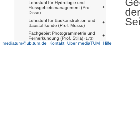
Geo
Lehrstuhl für Hydrologie und
Flussgebietsmanagement (Prof.
der
Disse)
Sei
Lehrstuhl für Baukonstruktion und
Baustoffkunde (Prof. Musso)
Fachgebiet Photogrammetrie und
Fernerkundung (Prof. Stilla)
(173)
mediatum@ub.tum.de
Kontakt
Über mediaTUM
Hilfe
Fachgebiet Raumfahrtantriebe (Prof.
Haidn)
(133)
Fachgebiet Satellitengeodäsie (Prof.
Hugentobler)
Fachgebiet Tektonik und
Gefügekunde (N.N.)
Lehrstuhl für Industrial Design (N.N.)
Forschungseinrichtung
Satellitengeodäsie (BE) (Prof.
Hugentobler)
Gastprofessur für Emerging
Technologies (Prof. Petzold)
Institut für Entwerfen und Gestalten
Juniorprofessur Geschichte und
Theorie der Landschaftsarchitektur