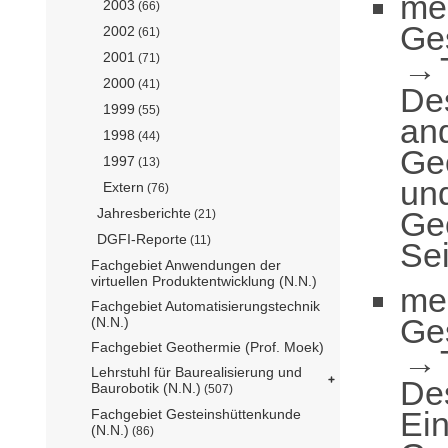
me
2003
(66)
Ge
2002
(61)
2001
(71)
2000
(41)
De
1999
(55)
an
1998
(44)
Geo
1997
(13)
und
Extern
(76)
Ge
Jahresberichte
(21)
DGFI-Reporte
(11)
Sei
Fachgebiet Anwendungen der
virtuellen Produktentwicklung (N.N.)
me
Fachgebiet Automatisierungstechnik
Ge
(N.N.)
Fachgebiet Geothermie (Prof. Moek)
Lehrstuhl für Baurealisierung und
De
Baurobotik (N.N.)
(507)
Ei
Fachgebiet Gesteinshüttenkunde
(N.N.)
(86)