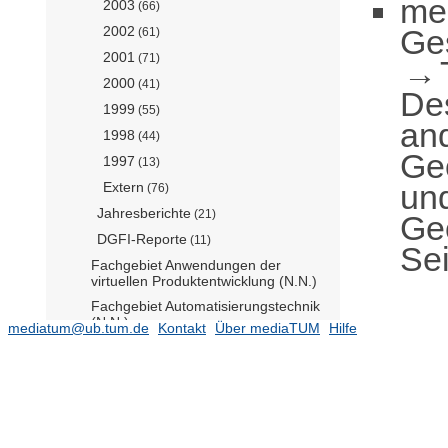
me
2003
(66)
Ge
2002
(61)
2001
(71)
2000
(41)
De
1999
(55)
an
1998
(44)
Geo
1997
(13)
und
Extern
(76)
Jahresberichte
(21)
Ge
DGFI-Reporte
(11)
Sei
Fachgebiet Anwendungen der
virtuellen Produktentwicklung (N.N.)
Fachgebiet Automatisierungstechnik
(N.N.)
mediatum@ub.tum.de
Kontakt
Über mediaTUM
Hilfe
Fachgebiet Geothermie (Prof. Moek)
Lehrstuhl für Baurealisierung und
Baurobotik (N.N.)
(507)
Fachgebiet Gesteinshüttenkunde
(N.N.)
(86)