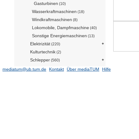
Gasturbinen
(10)
Wasserkraftmaschinen
(18)
Windkraftmaschinen
(8)
Lokomobile, Dampfmaschine
(40)
Sonstige Energiemaschinen
(13)
Elektrizität
(220)
Kulturtechnik
(2)
Schlepper
(560)
Werkstatteinrichtungen
(77)
mediatum@ub.tum.de
Kontakt
Über mediaTUM
Hilfe
Technische Grundlagen
(486)
Stoffkunde
(57)
Meß- und Prüfverfahren
(101)
Schutzvorrichtungen, Unfallschutz
(62)
Regionale Landtechnik
(31)
Schriften
Filme & Videos
Forschungsdaten