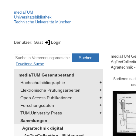
mediaTUM
Universitätsbibliothek
Technische Universität München
Benutzer: Gast
Login
mediaTUM Ge
AgTecCollectio
Erweiterte Suche
Agrartechnik -
mediaTUM Gesamtbestand
Sortieren nac
Hochschulbibliographie
un
Elektronische Prüfungsarbeiten
Open Access Publikationen
Forschungsdaten
TUM.University Press
Sammlungen
Agrartechnik digital
AgTecCollection - Bilder und