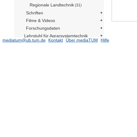
Regionale Landtechnik
(31)
Schriften
Filme & Videos
Forschungsdaten
Lehrstuhl für Agrarsystemtechnik
mediatum@ub.tum.de
Kontakt
Über mediaTUM
Hilfe
Lehrstuhl für Agrarmechatronik
ATB-Collection
Architekturmuseum - Sammlung
Bild-Sammlungen
Hans-Fischer-Sammlung
Statik
Projekte
Einrichtungen