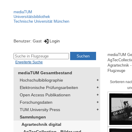
mediaTUM
Universitätsbibliothek
Technische Universität München
Benutzer: Gast
Login
mediaTUM Ge
AgTecCollectio
Erweiterte Suche
Agrartechnik -
Flugzeuge
mediaTUM Gesamtbestand
Hochschulbibliographie
Sortieren nac
Elektronische Prüfungsarbeiten
un
Open Access Publikationen
Forschungsdaten
TUM.University Press
Sammlungen
Agrartechnik digital
AgTecCollection - Bilder und