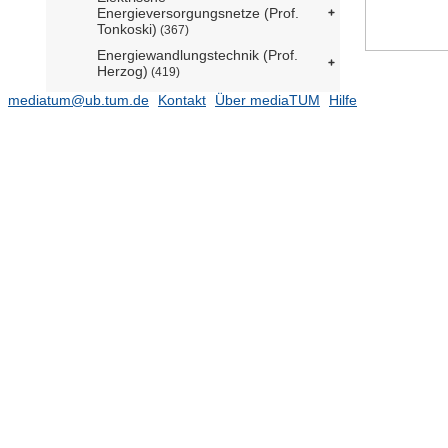
Energieversorgungsnetze (Prof.
Tonkoski)
(367)
Energiewandlungstechnik (Prof.
Herzog)
(419)
Erneuerbare und Nachhaltige
mediatum@ub.tum.de
Kontakt
Über mediaTUM
Hilfe
Energiesysteme (Prof. Hamacher)
(397)
Hochspannungs- und
Anlagentechnik (Jossen komm.)
(1039)
Lehrstuhl für Anlagen- und
Prozesstechnik (Prof. Klein)
(407)
Lehrstuhl für Bioseparation
Engineering (Prof. Berensmeier)
(110)
Lehrstuhl für Bioverfahrenstechnik
(N.N.)
(210)
Lehrstuhl für Energiesysteme
(Prof. Spliethoff)
(7884)
Vorträge
(33)
2026
(1)
2025
(1)