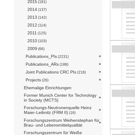
2015
(181)
2014
(137)
2013
(142)
2012
(114)
2011
(125)
2010
(103)
2009
(66)
Publications_PIs
(2231)
Publications_ARs
(188)
Joint Publications CRC PIs
(218)
Projects
(26)
Ehemalige Einrichtungen
Former Munich Center for Technology
in Society (MCTS)
Forschungs-Neutronenquelle Heinz
Maier-Leibnitz (FRM II)
(16)
Forschungszentrum Weihenstephan für
Brau- und Lebensmittelqualität
Forschungszentrum für Weiße