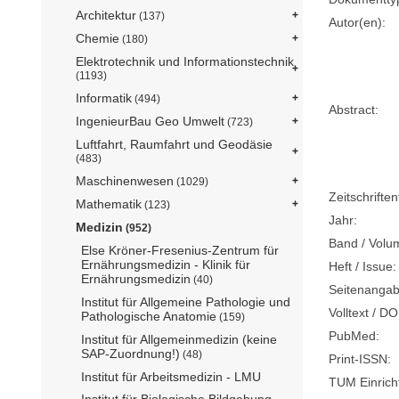
Architektur
(137)
Autor(en):
Chemie
(180)
Elektrotechnik und Informationstechnik
(1193)
Informatik
(494)
Abstract:
IngenieurBau Geo Umwelt
(723)
Luftfahrt, Raumfahrt und Geodäsie
(483)
Maschinenwesen
(1029)
Zeitschriftent
Mathematik
(123)
Jahr:
Medizin
(952)
Band / Volu
Else Kröner-Fresenius-Zentrum für
Ernährungsmedizin - Klinik für
Heft / Issue:
Ernährungsmedizin
(40)
Seitenangab
Institut für Allgemeine Pathologie und
Volltext / DO
Pathologische Anatomie
(159)
PubMed:
Institut für Allgemeinmedizin (keine
SAP-Zuordnung!)
(48)
Print-ISSN:
Institut für Arbeitsmedizin - LMU
TUM Einrich