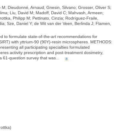
e M; Dieudonné, Arnaud; Gnesin, Silvano; Grosser, Oliver S;
ima; Liu, David M; Madoff, David C; Mahvash, Armeen;
ottka, Philipp M; Pettinato, Cinzia; Rodríguez-Fraile,
ia; Sze, Daniel Y; de Wit van der Veen, Berlinda J; Flamen,
d to formulate state-of-the-art recommendations for
py (SIRT) with yttrium-90 (90Y)-resin microspheres. METHODS:
resenting all participating specialties formulated
es activity prescription and post-treatment dosimetry,
o a 61-question survey that was...
»
rottka)