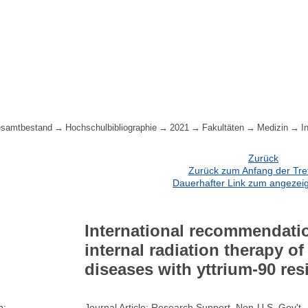
samtbestand
Hochschulbibliographie
2021
Fakultäten
Medizin
I
Zurück
Zurück zum Anfang der Treff
Dauerhafter Link zum angezeig
International recommendatio
internal radiation therapy of
diseases with yttrium-90 re
p:
Journal Article; Research Support, Non-U.S. Gov't