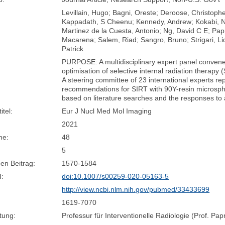
Levillain, Hugo; Bagni, Oreste; Deroose, Christoph
Kappadath, S Cheenu; Kennedy, Andrew; Kokabi, N
Martinez de la Cuesta, Antonio; Ng, David C E; Papr
Macarena; Salem, Riad; Sangro, Bruno; Strigari, Lid
Patrick
PURPOSE: A multidisciplinary expert panel convene
optimisation of selective internal radiation thera
A steering committee of 23 international experts rep
recommendations for SIRT with 90Y-resin microspher
based on literature searches and the responses t
itel:
Eur J Nucl Med Mol Imaging
2021
me:
48
5
en Beitrag:
1570-1584
I:
doi:10.1007/s00259-020-05163-5
http://view.ncbi.nlm.nih.gov/pubmed/33433699
1619-7070
tung:
Professur für Interventionelle Radiologie (Prof. Pap