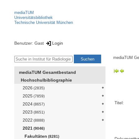
mediaTUM
Universitätsbibliothek
Technische Universität München
Benutzer: Gast
Login
mediaTUM Ge
mediaTUM Gesamtbestand
Hochschulbibliographie
2026
(2835)
2025
(7859)
Titel:
2024
(8657)
2023
(8651)
2022
(8888)
2021
(9046)
Fakultäten
(8281)
Dokumentty