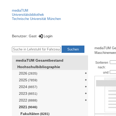
mediaTUM
Universitätsbibliothek
Technische Universität München
Benutzer: Gast
Login
mediaTUM Ge
Maschinenwe
mediaTUM Gesamtbestand
Sortieren
Hochschulbibliographie
nach:
und:
2026
(2835)
2025
(7859)
2024
(8657)
2023
(8651)
2022
(8888)
2021
(9046)
Fakultäten
(8281)