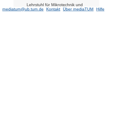
Lehrstuhl für Mikrotechnik und
mediatum@ub.tum.de
Kontakt
Über mediaTUM
Hilfe
Medizingerätetechnik (Prof. Lüth)
(25)
Lehrstuhl für Nachhaltige mobile
Antriebssysteme (Prof. Jaensch)
(29)
Lehrstuhl für Nukleartechnik (Prof.
Macián-Juan)
(4)
Lehrstuhl für Numerische Mechanik
(Prof. Wall)
(35)
Lehrstuhl für Produktentwicklung
(Prof. Volk komm.)
(1)
Lehrstuhl für Produktentwicklung und
Leichtbau (Prof. Zimmermann)
(11)
Lehrstuhl für Produktionstechnik und
Energiespeichersysteme (Prof. Daub)
(9)
Lehrstuhl für Produktion und Technik
in der Medienbranche (Prof.
Spanner-Ulmer)
Lehrstuhl für Regelungstechnik (Prof.
Lohmann)
(22)
Lehrstuhl für Thermodynamik (Prof.
Sattelmayer)
(38)