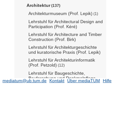
Architektur
(137)
Architekturmuseum (Prof. Lepik)
(1)
Lehrstuhl für Architectural Design and
Participation (Prof. Kéré)
Lehrstuhl für Architecture and Timber
Construction (Prof. Birk)
Lehrstuhl für Architekturgeschichte
und kuratorische Praxis (Prof. Lepik)
Lehrstuhl für Architekturinformatik
(Prof. Petzold)
(12)
Lehrstuhl für Baugeschichte,
Bauforschung und Denkmalpflege
mediatum@ub.tum.de
Kontakt
Über mediaTUM
Hilfe
(Prof. von Kienlin)
Lehrstuhl für Baukonstruktion und
Baustoffkunde (Prof. Musso)
Lehrstuhl für Baurealisierung und
Baurobotik (Prof. Bock)
(1)
Lehrstuhl für Bildende Kunst (Prof.
Haase)
Lehrstuhl für Entwerfen und
Gestalten (Prof. Graff)
(1)