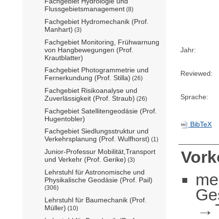
Fachgebiet Hydrologie und
Flussgebietsmanagement
(8)
Fachgebiet Hydromechanik (Prof.
Manhart)
(3)
Fachgebiet Monitoring, Frühwarnung
von Hangbewegungen (Prof.
Jahr:
Krautblatter)
Fachgebiet Photogrammetrie und
Reviewed:
Fernerkundung (Prof. Stilla)
(26)
Fachgebiet Risikoanalyse und
Sprache:
Zuverlässigkeit (Prof. Straub)
(26)
Fachgebiet Satellitengeodäsie (Prof.
Hugentobler)
BibTeX
Fachgebiet Siedlungsstruktur und
Verkehrsplanung (Prof. Wulfhorst)
(1)
Junior-Professur Mobilität,Transport
Vor
und Verkehr (Prof. Gerike)
(3)
Lehrstuhl für Astronomische und
me
Physikalische Geodäsie (Prof. Pail)
(306)
Ge
Lehrstuhl für Baumechanik (Prof.
Müller)
(10)