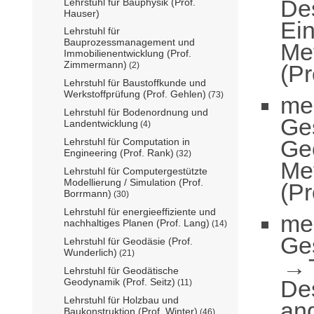
De
Lehrstuhl für Bauphysik (Prof.
Hauser)
Ei
Lehrstuhl für
Bauprozessmanagement und
Me
Immobilienentwicklung (Prof.
Zimmermann)
(Pr
(2)
Lehrstuhl für Baustoffkunde und
Werkstoffprüfung (Prof. Gehlen)
(73)
me
Lehrstuhl für Bodenordnung und
Ge
Landentwicklung
(4)
Ge
Lehrstuhl für Computation in
Engineering (Prof. Rank)
(32)
Me
Lehrstuhl für Computergestützte
Modellierung / Simulation (Prof.
(Pr
Borrmann)
(30)
Lehrstuhl für energieeffiziente und
me
nachhaltiges Planen (Prof. Lang)
(14)
Ge
Lehrstuhl für Geodäsie (Prof.
Wunderlich)
(21)
Lehrstuhl für Geodätische
De
Geodynamik (Prof. Seitz)
(11)
Lehrstuhl für Holzbau und
an
Baukonstruktion (Prof. Winter)
(46)