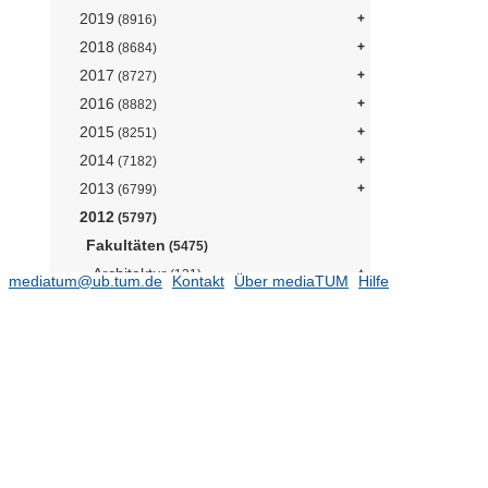
2019
(8916)
2018
(8684)
2017
(8727)
2016
(8882)
2015
(8251)
2014
(7182)
2013
(6799)
2012
(5797)
Fakultäten
(5475)
Architektur
(131)
mediatum@ub.tum.de
Kontakt
Über mediaTUM
Hilfe
Bau Geo Umwelt
(994)
Fachgebiet Computational Mechanics
(Prof. Duddeck)
(15)
Fachgebiet Geoinformationssysteme
(Prof. Schilcher)
(20)
Fachgebiet Gesteinshüttenkunde
(Prof. Heinz)
Fachgebiet Hydrologie und
Flussgebietsmanagement
(8)