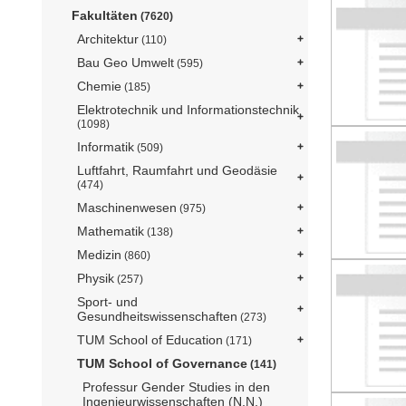
Fakultäten
(7620)
Architektur
(110)
Bau Geo Umwelt
(595)
Chemie
(185)
Elektrotechnik und Informationstechnik
(1098)
Informatik
(509)
Luftfahrt, Raumfahrt und Geodäsie
(474)
Maschinenwesen
(975)
Mathematik
(138)
Medizin
(860)
Physik
(257)
Sport- und
Gesundheitswissenschaften
(273)
TUM School of Education
(171)
TUM School of Governance
(141)
Professur Gender Studies in den
Ingenieurwissenschaften (N.N.)