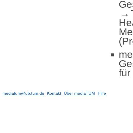
Ge
He
Me
(Pr
me
Ge
für
mediatum@ub.tum.de
Kontakt
Über mediaTUM
Hilfe