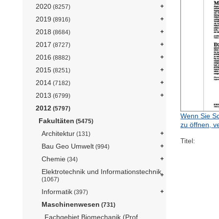
2020
(8257)
2019
(8916)
2018
(8684)
2017
(8727)
2016
(8882)
2015
(8251)
2014
(7182)
2013
(6799)
2012
(5797)
Wenn Sie Sc
Fakultäten
(5475)
zu öffnen, v
Architektur
(131)
Titel:
Bau Geo Umwelt
(994)
Chemie
(34)
Elektrotechnik und Informationstechnik
(1067)
Informatik
(397)
Maschinenwesen
(731)
Fachgebiet Biomechanik (Prof.