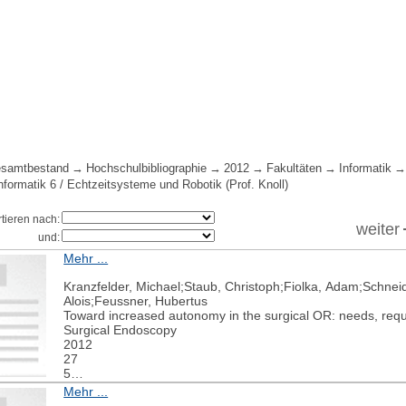
samtbestand
Hochschulbibliographie
2012
Fakultäten
Informatik
Informatik 6 / Echtzeitsysteme und Robotik (Prof. Knoll)
rtieren nach:
weiter
und:
Mehr ...
Kranzfelder, Michael;Staub, Christoph;Fiolka, Adam;Schneide
Alois;Feussner, Hubertus
Toward increased autonomy in the surgical OR: needs, requ
Surgical Endoscopy
2012
27
5
1681-1688
Mehr ...