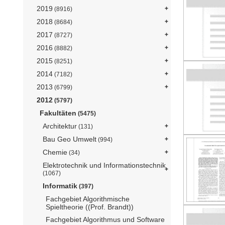
2019
(8916)
2018
(8684)
2017
(8727)
2016
(8882)
2015
(8251)
2014
(7182)
2013
(6799)
2012
(5797)
Fakultäten
(5475)
Architektur
(131)
Bau Geo Umwelt
(994)
Chemie
(34)
Elektrotechnik und Informationstechnik
(1067)
Informatik
(397)
Fachgebiet Algorithmische
Spieltheorie ((Prof. Brandt))
Fachgebiet Algorithmus und Software