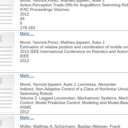
Morel, Yannick;Porez, Mathieu;Ijspeert, Auke J
Action-Perception Trade-Offs for Anguilliform Swimming Rob
IFAC Proceedings Volumes
2012
45
5
178-183
Mehr ...
Morel, Yannick;Porez, Mathieu;Ijspeert, Auke J.
Estimation of relative position and coordination of mobile u
2012 IEEE International Conference on Robotics and Autom
IEEE
2012
Mehr ...
Morel, Yannick;Ijspeert, Auke J.;Leonessa, Alexander
Indirect, Non-Adaptive Control of a Class of Nonlinear Unce
Swimming Robots
Volume 2: Legged Locomotion; Mechatronic Systems; Mech
Control; Model Predictive Control; Modeling and Model-Bas
ASME
2012
Mehr ...
Müller, Matthias A.;Schürmann, Bastian;Allgöwer, Frank