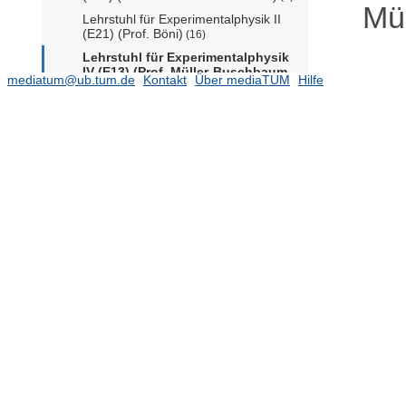
Mü
Lehrstuhl für Experimentalphysik II
(E21) (Prof. Böni)
(16)
Lehrstuhl für Experimentalphysik
IV (E13) (Prof. Müller-Buschbaum
mediatum@ub.tum.de
Kontakt
Über mediaTUM
Hilfe
kom)
(23)
Lehrstuhl für Experimentelle
Halbleiter Physik I (E24) (Prof.
Abstreiter)
Lehrstuhl für Experimentelle
Halbleiter Physik II (E25) (Prof.
Stutzmann)
Lehrstuhl für Exp.ph (E20) FR
Oberflächen- und
Grenzflächenphysik (Prof. Barth)
Lehrstuhl für Physik 2 (T37),Weiche
Materie (Prof. Netz)
Lehrstuhl für Physik (E15) (Prof.
Feilitzsch)
(12)
Lehrstuhl für Physik (E19) (Prof.
Stimming)
Lehrstuhl für Physik I (E18) (Prof.
Paul)