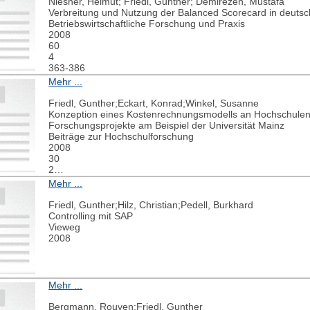
Niesner, Helmut; Friedl, Gunther; Demirezen, Mustafa
Verbreitung und Nutzung der Balanced Scorecard in deut
Betriebswirtschaftliche Forschung und Praxis
2008
60
4
363-386
Mehr ...
Friedl, Gunther;Eckart, Konrad;Winkel, Susanne
Konzeption eines Kostenrechnungsmodells an Hochschulen
Forschungsprojekte am Beispiel der Universität Mainz
Beiträge zur Hochschulforschung
2008
30
2
86-113
Mehr ...
Friedl, Gunther;Hilz, Christian;Pedell, Burkhard
Controlling mit SAP
Vieweg
2008
Mehr ...
Bergmann, Rouven;Friedl, Gunther