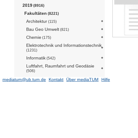
2019
(8916)
Fakultäten
(8221)
Architektur
(115)
Bau Geo Umwelt
(821)
Chemie
(175)
Elektrotechnik und Informationstechnik
(1231)
Informatik
(542)
Luftfahrt, Raumfahrt und Geodäsie
(506)
Maschinenwesen
(1235)
mediatum@ub.tum.de
Kontakt
Über mediaTUM
Hilfe
Mathematik
(163)
Medizin
(761)
Physik
(257)
Sport- und
Gesundheitswissenschaften
(359)
TUM Campus Straubing für
Biotechnologie und Nachhaltigkeit
(107)