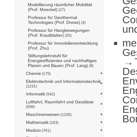
Ge
Modellierung räumlicher Mobilität
Ge
(Prof. Moeckel)
(27)
Co
Professur für Geothermal
Technologies (Prof. Drews)
(3)
und
Professur für Hangbewegungen
(Prof. Krautblatter)
(25)
me
Professur für Immobilienentwicklung
(Prof. Zhu)
Ge
Stiftungslehrstuhl für
Energieeffizientes und nachhaltiges
Planen und Bauen (Prof. Lang)
(9)
De
Chemie
(175)
En
Elektrotechnik und Informationstechnik
(1231)
En
Informatik
(542)
Com
Luftfahrt, Raumfahrt und Geodäsie
Eng
(506)
Maschinenwesen
(1235)
Bo
Mathematik
(163)
Medizin
(761)