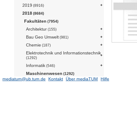
2019
(8916)
2018
(8684)
Fakultäten
(7954)
Architektur
(155)
Bau Geo Umwelt
(981)
Chemie
(187)
Elektrotechnik und Informationstechnik
(1292)
Informatik
(546)
Maschinenwesen
(1292)
mediatum@ub.tum.de
Kontakt
Über mediaTUM
Hilfe
Assistant Professorship Sichere
Eingebettete Systeme (Prof. Provost)
(9)
Professur für Biomechanik (Prof.
Lieleg)
(6)
Professur für Sportgeräte und
Sportmaterialien (Prof. Senner)
(2)
Professur für Data-driven Materials
Modeling (Prof. Koutsourelakis)
(4)