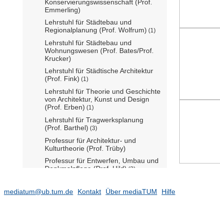
Konservierungswissenschaft (Prof.
Emmerling)
Lehrstuhl für Städtebau und
Regionalplanung (Prof. Wolfrum)
(1)
Lehrstuhl für Städtebau und
Wohnungswesen (Prof. Bates/Prof.
Krucker)
Lehrstuhl für Städtische Architektur
(Prof. Fink)
(1)
Lehrstuhl für Theorie und Geschichte
von Architektur, Kunst und Design
(Prof. Erben)
(1)
Lehrstuhl für Tragwerksplanung
(Prof. Barthel)
(3)
Professur für Architektur- und
Kulturtheorie (Prof. Trüby)
Professur für Entwerfen, Umbau und
Denkmalpflege (Prof. Hild)
(3)
Professur für Entwerfen und
Gebäudehülle (Prof. Wolf)
(3)
mediatum@ub.tum.de
Kontakt
Über mediaTUM
Hilfe
Professur für Entwerfen und Holzbau
(Prof. Kaufmann)