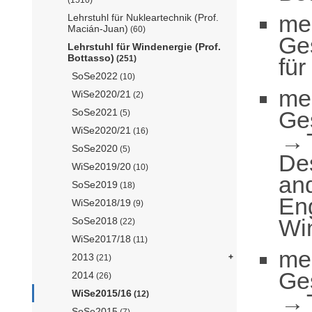
me
Lehrstuhl für Nukleartechnik (Prof.
Macián-Juan)
(60)
Ge
Lehrstuhl für Windenergie (Prof.
Bottasso)
für
(251)
SoSe2022
(10)
me
WiSe2020/21
(2)
Ge
SoSe2021
(5)
WiSe2020/21
(16)
SoSe2020
(5)
De
WiSe2019/20
(10)
an
SoSe2019
(18)
En
WiSe2018/19
(9)
Win
SoSe2018
(22)
WiSe2017/18
(11)
me
2013
(21)
Ge
2014
(26)
WiSe2015/16
(12)
SoSe2015
(7)