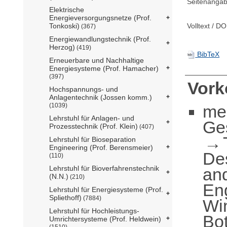
Seitenangab
Elektrische
Energieversorgungsnetze (Prof.
Volltext / DO
Tonkoski)
(367)
Energiewandlungstechnik (Prof.
Herzog)
(419)
BibTeX
Erneuerbare und Nachhaltige
Energiesysteme (Prof. Hamacher)
(397)
Vor
Hochspannungs- und
Anlagentechnik (Jossen komm.)
me
(1039)
Lehrstuhl für Anlagen- und
Ge
Prozesstechnik (Prof. Klein)
(407)
Lehrstuhl für Bioseparation
Engineering (Prof. Berensmeier)
De
(110)
Lehrstuhl für Bioverfahrenstechnik
an
(N.N.)
(210)
En
Lehrstuhl für Energiesysteme (Prof.
Spliethoff)
(7884)
Win
Lehrstuhl für Hochleistungs-
Bot
Umrichtersysteme (Prof. Heldwein)
(1510)