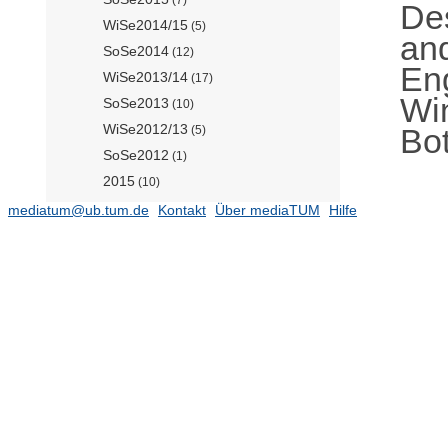
De
WiSe2014/15
(5)
an
SoSe2014
(12)
En
WiSe2013/14
(17)
Win
SoSe2013
(10)
WiSe2012/13
Bot
(5)
SoSe2012
(1)
2015
(10)
SoSe 2016
(12)
mediatum@ub.tum.de
Kontakt
Über mediaTUM
Hilfe
WiSe 2016/17
(22)
SoSe 2017
(23)
Professur für Angewandte
Kerntechnologien (Prof. Reiter)
Professur für
Bioprozessintensivierung (Prof.
Duvigneau)
Professur für Energiemanagement-
Technologien (Prof. Goebel)
(682)
Professur für Systembiotechnologie
(Prof. Kremling)
(38)