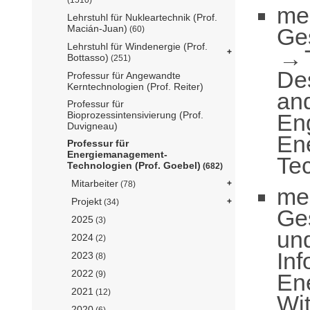
me
Lehrstuhl für Nukleartechnik (Prof.
Macián-Juan)
Ge
(60)
Lehrstuhl für Windenergie (Prof.
Bottasso)
(251)
De
Professur für Angewandte
Kerntechnologien (Prof. Reiter)
an
Professur für
En
Bioprozessintensivierung (Prof.
Duvigneau)
En
Professur für
Energiemanagement-
Tec
Technologien (Prof. Goebel)
(682)
Mitarbeiter
(78)
me
Projekt
(34)
Ge
2025
(3)
un
2024
(2)
Inf
2023
(8)
2022
En
(9)
2021
(12)
Wi
2020
(6)