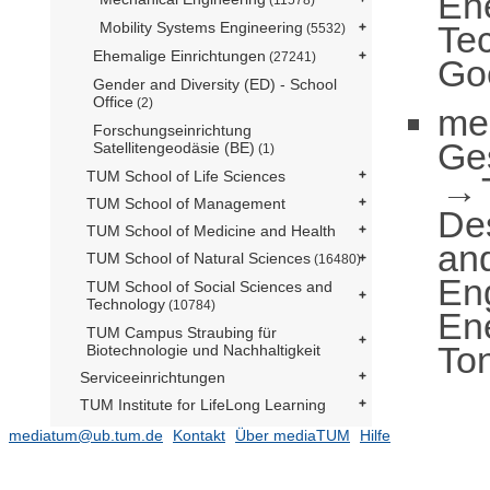
En
Tec
Mobility Systems Engineering
(5532)
Ehemalige Einrichtungen
(27241)
Go
Gender and Diversity (ED) - School
Office
(2)
me
Forschungseinrichtung
Ge
Satellitengeodäsie (BE)
(1)
TUM School of Life Sciences
TUM School of Management
De
TUM School of Medicine and Health
an
TUM School of Natural Sciences
(16480)
En
TUM School of Social Sciences and
Technology
(10784)
En
TUM Campus Straubing für
To
Biotechnologie und Nachhaltigkeit
Serviceeinrichtungen
TUM Institute for LifeLong Learning
TUM Graduate School
mediatum@ub.tum.de
Kontakt
Über mediaTUM
Hilfe
Zentrale Verwaltung