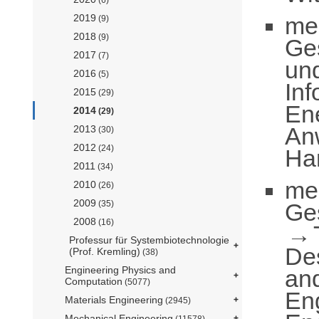
me
2019
(9)
2018
(9)
Ge
2017
(7)
un
2016
(5)
Inf
2015
(29)
Ene
2014
(29)
An
2013
(30)
2012
(24)
Ha
2011
(34)
me
2010
(26)
2009
Ge
(35)
2008
(16)
Professur für Systembiotechnologie
De
(Prof. Kremling)
(38)
Engineering Physics and
an
Computation
(5077)
En
Materials Engineering
(2945)
Mechanical Engineering
(11578)