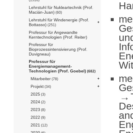
Ha
Lehrstuhl für Nukleartechnik (Prof.
Macián-Juan)
(60)
me
Lehrstuhl für Windenergie (Prof.
Bottasso)
Ge
(251)
Professur für Angewandte
un
Kerntechnologien (Prof. Reiter)
Inf
Professur für
Bioprozessintensivierung (Prof.
En
Duvigneau)
Professur für
Wi
Energiemanagement-
Technologien (Prof. Goebel)
(682)
me
Mitarbeiter
(78)
Ge
Projekt
(34)
2025
(3)
2024
(2)
De
2023
(8)
an
2022
(9)
En
2021
(12)
2020
(6)