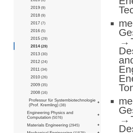
En
Tec
2019
(9)
2018
(9)
me
2017
(7)
Ge
2016
(5)
2015
(29)
2014
(29)
De
2013
(30)
an
2012
(24)
En
2011
(34)
En
2010
(26)
To
2009
(35)
2008
(16)
me
Professur für Systembiotechnologie
(Prof. Kremling)
(38)
Ge
Engineering Physics and
Computation
(5076)
Materials Engineering
De
(2945)
Mechanical Engineering
(11575)