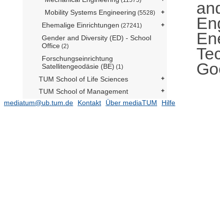
an
Mobility Systems Engineering
(5528)
En
Ehemalige Einrichtungen
(27241)
En
Gender and Diversity (ED) - School
Office
(2)
Tec
Forschungseinrichtung
Go
Satellitengeodäsie (BE)
(1)
TUM School of Life Sciences
TUM School of Management
mediatum@ub.tum.de
Kontakt
Über mediaTUM
Hilfe
TUM School of Medicine and Health
TUM School of Natural Sciences
(16479)
TUM School of Social Sciences and
Technology
(10784)
TUM Campus Straubing für
Biotechnologie und Nachhaltigkeit
Serviceeinrichtungen
TUM Institute for LifeLong Learning
TUM Graduate School
Zentrale Verwaltung