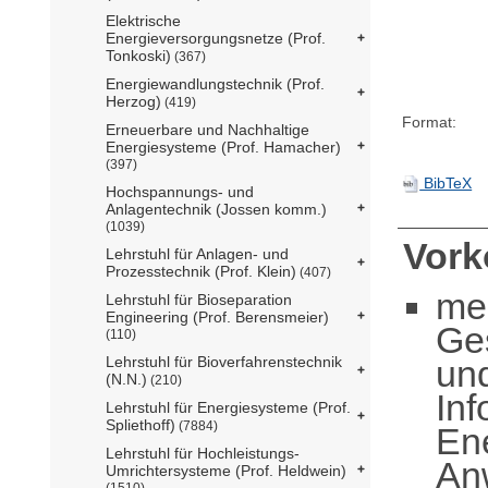
Elektrische
Energieversorgungsnetze (Prof.
Tonkoski)
(367)
Energiewandlungstechnik (Prof.
Herzog)
(419)
Format:
Erneuerbare und Nachhaltige
Energiesysteme (Prof. Hamacher)
(397)
BibTeX
Hochspannungs- und
Anlagentechnik (Jossen komm.)
(1039)
Vor
Lehrstuhl für Anlagen- und
Prozesstechnik (Prof. Klein)
(407)
me
Lehrstuhl für Bioseparation
Engineering (Prof. Berensmeier)
Ge
(110)
un
Lehrstuhl für Bioverfahrenstechnik
(N.N.)
(210)
Inf
Lehrstuhl für Energiesysteme (Prof.
Spliethoff)
(7884)
Ene
Lehrstuhl für Hochleistungs-
An
Umrichtersysteme (Prof. Heldwein)
(1510)