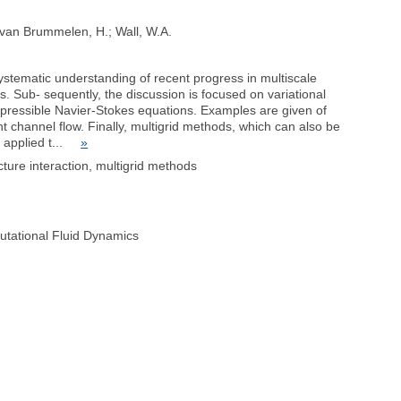
.; van Brummelen, H.; Wall, W.A.
ystematic understanding of recent progress in multiscale
s. Sub- sequently, the discussion is focused on variational
pressible Navier-Stokes equations. Examples are given of
ent channel flow. Finally, multigrid methods, which can also be
e applied t...
»
ucture interaction, multigrid methods
tational Fluid Dynamics