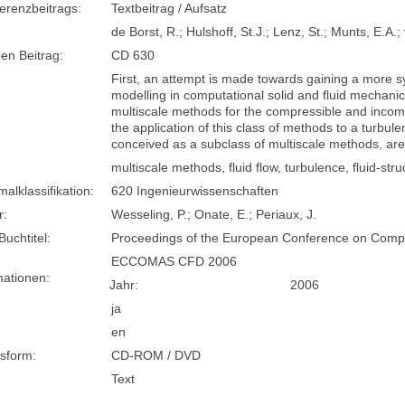
erenzbeitrags:
Textbeitrag / Aufsatz
de Borst, R.; Hulshoff, St.J.; Lenz, St.; Munts, E.A
en Beitrag:
CD 630
First, an attempt is made towards gaining a more s
modelling in computational solid and fluid mechanic
multiscale methods for the compressible and incom
the application of this class of methods to a turbul
conceived as a subclass of multiscale methods, ar
multiscale methods, fluid flow, turbulence, fluid-str
lklassifikation:
620 Ingenieurwissenschaften
r:
Wesseling, P.; Onate, E.; Periaux, J.
Buchtitel:
Proceedings of the European Conference on Compu
ECCOMAS CFD 2006
mationen:
Jahr:
2006
ja
en
sform:
CD-ROM / DVD
Text