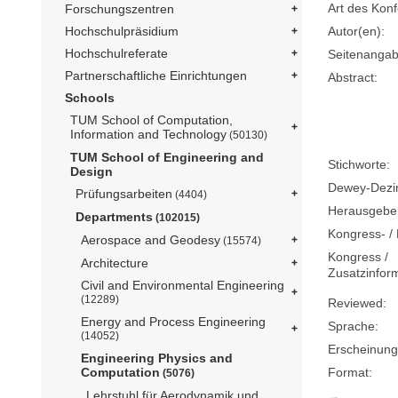
Art des Konf
Forschungszentren
Hochschulpräsidium
Autor(en):
Hochschulreferate
Seitenangab
Partnerschaftliche Einrichtungen
Abstract:
Schools
TUM School of Computation,
Information and Technology
(50130)
TUM School of Engineering and
Stichworte:
Design
Dewey-Dezima
Prüfungsarbeiten
(4404)
Herausgebe
Departments
(102015)
Kongress- / 
Aerospace and Geodesy
(15574)
Kongress /
Architecture
Zusatzinfor
Civil and Environmental Engineering
(12289)
Reviewed:
Energy and Process Engineering
Sprache:
(14052)
Erscheinung
Engineering Physics and
Computation
Format:
(5076)
Lehrstuhl für Aerodynamik und