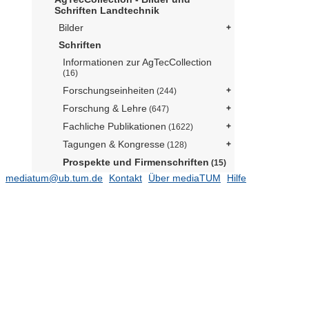
Schriften Landtechnik
Bilder
Schriften
Informationen zur AgTecCollection
(16)
Forschungseinheiten
(244)
Forschung & Lehre
(647)
Fachliche Publikationen
(1622)
Tagungen & Kongresse
(128)
Prospekte und Firmenschriften
(15)
mediatum@ub.tum.de
Kontakt
Über mediaTUM
Hilfe
A
B
C
(1)
E
F
(3)
G
H
(3)
I