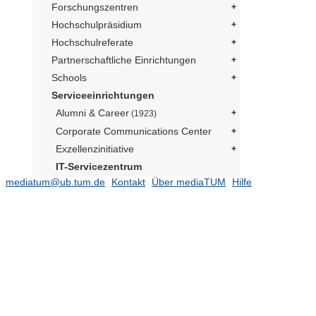
Forschungszentren
Hochschulpräsidium
Hochschulreferate
Partnerschaftliche Einrichtungen
Schools
Serviceeinrichtungen
Alumni & Career
(1923)
Corporate Communications Center
Exzellenzinitiative
IT-Servicezentrum
mediatum@ub.tum.de
Kontakt
Über mediaTUM
Hilfe
Medienzentrum
IT-Management
Literaturlisten Professoren
A
(1)
B
C
D
E