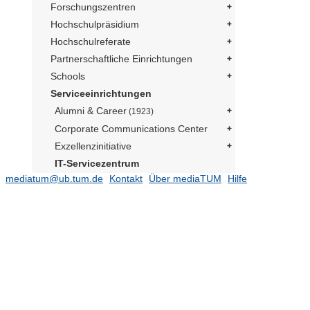
Forschungszentren
Hochschulpräsidium
Hochschulreferate
Partnerschaftliche Einrichtungen
Schools
Serviceeinrichtungen
Alumni & Career
(1923)
Corporate Communications Center
Exzellenzinitiative
IT-Servicezentrum
mediatum@ub.tum.de
Kontakt
Über mediaTUM
Hilfe
Medienzentrum
IT-Management
Literaturlisten Professoren
A
(1)
B
C
D
E