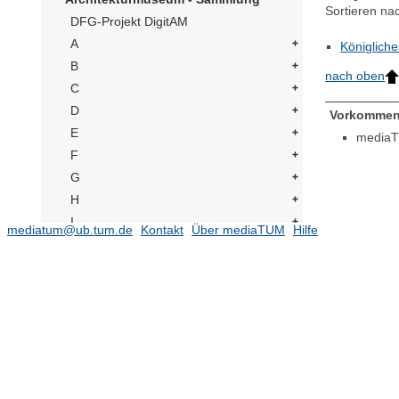
Sortieren na
DFG-Projekt DigitAM
A
Königlich
B
nach oben
C
D
Vorkommen
E
mediaT
F
G
H
I
mediatum@ub.tum.de
Kontakt
Über mediaTUM
Hilfe
J
K
L
Lindegren, Yrjö
(1)
Leibniz Universität Hannover
(2)
Linde, Horst
(1)
Letzter, Jonathan
(1)