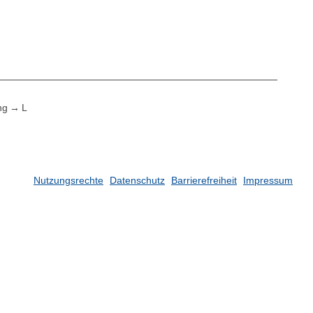
ng
L
Nutzungsrechte
Datenschutz
Barrierefreiheit
Impressum