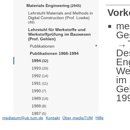
Materials Engineering
(2945)
Vor
Lehrstuhl Materials and Methods in
Digital Construction (Prof. Lowke)
me
(46)
Lehrstuhl für Werkstoffe und
Ge
Werkstoffprüfung im Bauwesen
(Prof. Gehlen)
Publikationen
De
Publikationen 1968-1994
En
1994
(32)
Wer
1993
(20)
1992
(14)
im
1991
(11)
Ge
1990
(7)
19
1989
(14)
1988
(8)
1987
(5)
mediatum@ub.tum.de
Kontakt
Über mediaTUM
Hilfe
1986
(7)
1985
(2)