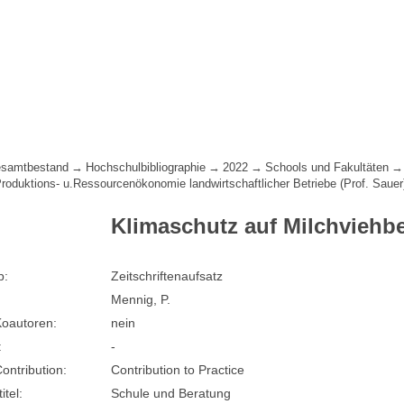
samtbestand
Hochschulbibliographie
2022
Schools und Fakultäten
Produktions- u.Ressourcenökonomie landwirtschaftlicher Betriebe (Prof. Sauer
Klimaschutz auf Milchviehb
p:
Zeitschriftenaufsatz
Mennig, P.
oautoren:
nein
:
-
Contribution:
Contribution to Practice
itel:
Schule und Beratung