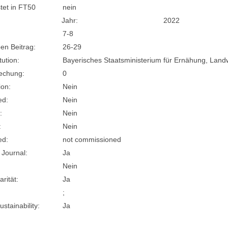
stet in FT50
nein
Jahr:
2022
7-8
en Beitrag:
26-29
tution:
Bayerisches Staatsministerium für Ernähung, Landw
rechung:
0
ion:
Nein
ed:
Nein
:
Nein
:
Nein
ed:
not commissioned
 Journal:
Ja
Nein
arität:
Ja
;
stainability:
Ja