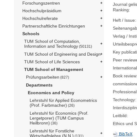
Forschungszentren
Journal geli
Ranking:
Hochschulpräsidium
Hochschulreferate
Heft / Issue:
Partnerschaftliche Einrichtungen
Seitenangab
Schools
Verlag / Insti
TUM School of Computation,
Urteilsbesp
Information and Technology
(50131)
Key publicat
TUM School of Engineering and Design
Peer review
TUM School of Life Sciences
International
TUM School of Management
Book review
Prüfungsarbeiten
(827)
commission
Departments
Professional
Economics and Policy
Technology:
Lehrstuhl für Applied Econometrics
(Prof. Farbmacher)
(26)
Interdisziplin
Lehrstuhl für Economics (Prof.
Leitbild:
Lergetporer) (TUM Campus
Heilbronn)
Ethics und Su
(36)
Lehrstuhl für Forstliche
BibTeX
Wirtschaftslehre (N.N.)
(131)