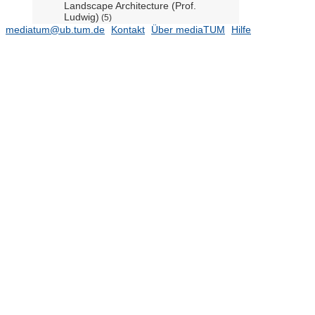
Landscape Architecture (Prof.
Ludwig)
(5)
mediatum@ub.tum.de
Kontakt
Über mediaTUM
Hilfe
Professur für Landschaftsarchitektur
regionaler Freiräume (Prof. Schöbel-
Rutschmann)
(6)
Professur für Neuere
Baudenkmalpflege (Prof. Putz)
(5)
Professur für Partizipative
Technikgestaltung (Prof. Farias)
Professur für Urban Design (Prof.
Boucsein)
(2)
Bau Geo Umwelt
(595)
Chemie
(185)
Elektrotechnik und Informationstechnik
(1098)
Informatik
(509)
Luftfahrt, Raumfahrt und Geodäsie
(474)
Maschinenwesen
(975)
Mathematik
(138)
Medizin
(860)