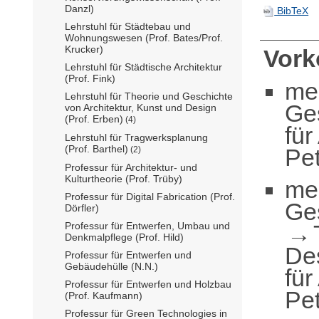
Danzl)
BibTeX
Lehrstuhl für Städtebau und
Wohnungswesen (Prof. Bates/Prof.
Krucker)
Vor
Lehrstuhl für Städtische Architektur
(Prof. Fink)
me
Lehrstuhl für Theorie und Geschichte
Ge
von Architektur, Kunst und Design
(Prof. Erben)
(4)
für
Lehrstuhl für Tragwerksplanung
(Prof. Barthel)
Pet
(2)
Professur für Architektur- und
Kulturtheorie (Prof. Trüby)
me
Professur für Digital Fabrication (Prof.
Ge
Dörfler)
Professur für Entwerfen, Umbau und
Denkmalpflege (Prof. Hild)
De
Professur für Entwerfen und
Gebäudehülle (N.N.)
für
Professur für Entwerfen und Holzbau
Pet
(Prof. Kaufmann)
Professur für Green Technologies in