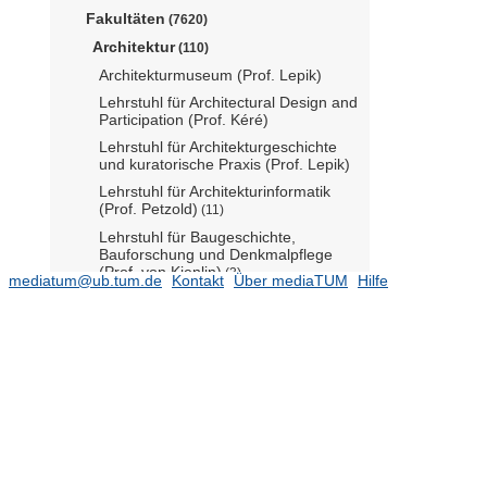
Fakultäten
(7620)
Architektur
(110)
Architekturmuseum (Prof. Lepik)
Lehrstuhl für Architectural Design and
Participation (Prof. Kéré)
Lehrstuhl für Architekturgeschichte
und kuratorische Praxis (Prof. Lepik)
Lehrstuhl für Architekturinformatik
(Prof. Petzold)
(11)
Lehrstuhl für Baugeschichte,
Bauforschung und Denkmalpflege
(Prof. von Kienlin)
(3)
mediatum@ub.tum.de
Kontakt
Über mediaTUM
Hilfe
Lehrstuhl für Baukonstruktion und
Baustoffkunde (Prof. Musso)
Lehrstuhl für Baurealisierung und
Baurobotik (Prof. Bock)
(16)
Lehrstuhl für Bildende Kunst (Prof.
Haase)
Lehrstuhl für Entwerfen und
Gestalten (Prof. Graff)
(1)
Lehrstuhl für Entwerfen und