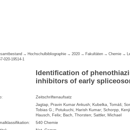
samtbestand
Hochschulbibliographie
2020
Fakultäten
Chemie
L
67-020-19514-1
Identification of phenothia
inhibitors of early spliceo
p:
Zeitschriftenaufsatz
Jagtap, Pravin Kumar Ankush; Kubelka, Tomáš; Soni,
Tobias G.; Potukuchi, Harish Kumar; Schorpp, Kenj
Hausch, Felix; Bach, Thorsten; Sattler, Michael
lklassifikation:
540 Chemie