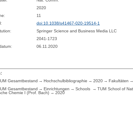
itel:
Nat. Comm.
2020
me:
11
I:
doi:10.1038/s41467-020-19514-1
tution:
Springer Science and Business Media LLC
2041-1723
sdatum:
06.11.2020
:
UM Gesamtbestand
Hochschulbibliographie
2020
Fakultäten
UM Gesamtbestand
Einrichtungen
Schools
TUM School of Nat
che Chemie I (Prof. Bach)
2020