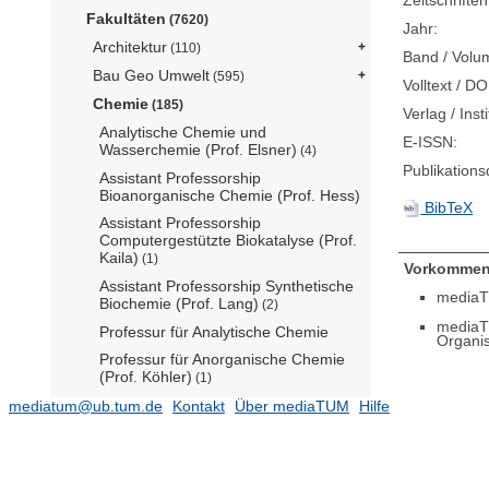
Zeitschriftent
Fakultäten
(7620)
Jahr:
Architektur
(110)
Band / Volu
Bau Geo Umwelt
(595)
Volltext / DO
Chemie
(185)
Verlag / Insti
Analytische Chemie und
E-ISSN:
Wasserchemie (Prof. Elsner)
(4)
Publikation
Assistant Professorship
Bioanorganische Chemie (Prof. Hess)
BibTeX
Assistant Professorship
Computergestützte Biokatalyse (Prof.
Kaila)
(1)
Vorkommen
Assistant Professorship Synthetische
mediaT
Biochemie (Prof. Lang)
(2)
mediaT
Professur für Analytische Chemie
Organis
Professur für Anorganische Chemie
(Prof. Köhler)
(1)
Professur für Elektronenmikroskopie
mediatum@ub.tum.de
Kontakt
Über mediaTUM
Hilfe
(Prof. Weinkauf)
Professur für Festkörper-NMR-
Spektroskopie (Prof. Reif)