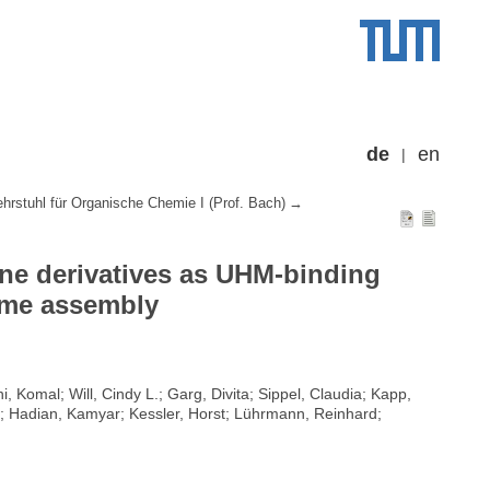
de
en
ehrstuhl für Organische Chemie I (Prof. Bach)
zine derivatives as UHM-binding
some assembly
 Komal; Will, Cindy L.; Garg, Divita; Sippel, Claudia; Kapp,
i; Hadian, Kamyar; Kessler, Horst; Lührmann, Reinhard;