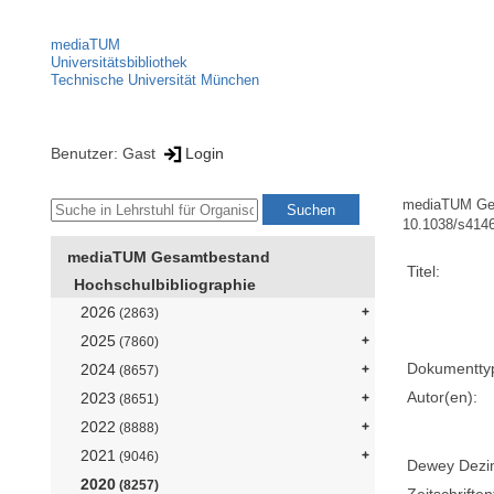
mediaTUM
Universitätsbibliothek
Technische Universität München
Benutzer: Gast
Login
mediaTUM Ge
10.1038/s414
mediaTUM Gesamtbestand
Titel:
Hochschulbibliographie
2026
(2863)
2025
(7860)
Dokumentty
2024
(8657)
Autor(en):
2023
(8651)
2022
(8888)
2021
(9046)
Dewey Dezima
2020
(8257)