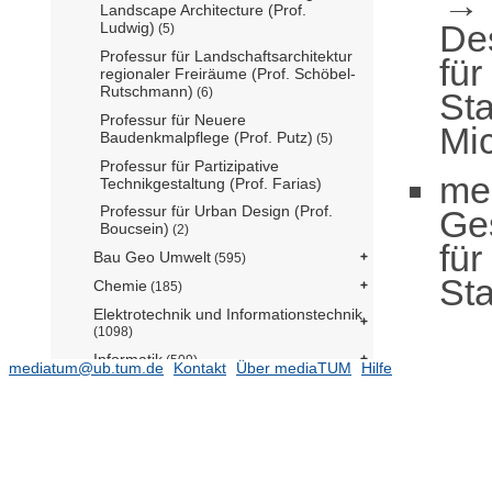
Landscape Architecture (Prof.
De
Ludwig)
(5)
Professur für Landschaftsarchitektur
für
regionaler Freiräume (Prof. Schöbel-
Rutschmann)
(6)
Sta
Professur für Neuere
Mic
Baudenkmalpflege (Prof. Putz)
(5)
Professur für Partizipative
me
Technikgestaltung (Prof. Farias)
Professur für Urban Design (Prof.
Ge
Boucsein)
(2)
für
Bau Geo Umwelt
(595)
Sta
Chemie
(185)
Elektrotechnik und Informationstechnik
(1098)
Informatik
(509)
mediatum@ub.tum.de
Kontakt
Über mediaTUM
Hilfe
Luftfahrt, Raumfahrt und Geodäsie
(474)
Maschinenwesen
(975)
Mathematik
(138)
Medizin
(860)