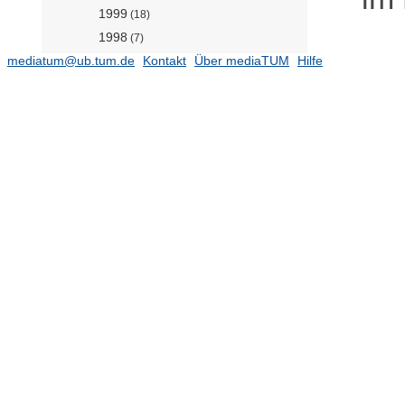
1999
(18)
1998
(7)
mediatum@ub.tum.de
1997
Kontakt
Über mediaTUM
Hilfe
(7)
1996
(16)
1995
(10)
Publikationen 1968-1994
Werkstofffilme Gesteinskörnung
(14)
Werkstofffilme
Lehrstuhl für Werkstofftechnik der
Additiven Fertigung (Prof. Mayr)
(57)
Lehrstuhl für
Werkstoffwissenschaften (Prof.
Torgersen)
(478)
Lehrstuhl für Zerstörungsfreie
Prüfung (Prof. Große)
(140)
Professur für Biopolymermaterialien
(Prof. Lieleg)
(143)
Professur für Holztechnologie (Prof.
van de Kuilen)
(121)
Professur für Mineral Construction