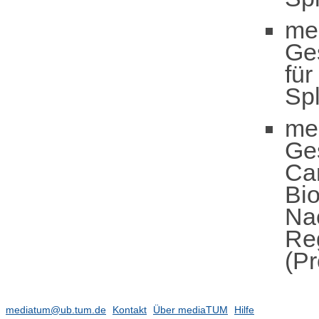
me
Ge
für
Spl
me
Ge
Ca
Bi
Nac
Re
(Pr
mediatum@ub.tum.de
Kontakt
Über mediaTUM
Hilfe