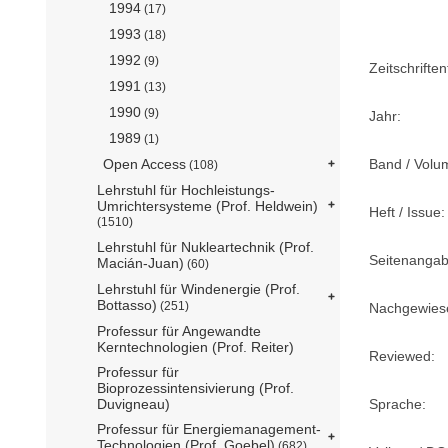
1994
(17)
1993
(18)
1992
(9)
Zeitschriftent
1991
(13)
1990
(9)
Jahr:
1989
(1)
Band / Volu
Open Access
(108)
Lehrstuhl für Hochleistungs-
Umrichtersysteme (Prof. Heldwein)
Heft / Issue:
(1510)
Lehrstuhl für Nukleartechnik (Prof.
Seitenangab
Macián-Juan)
(60)
Lehrstuhl für Windenergie (Prof.
Bottasso)
(251)
Nachgewiese
Professur für Angewandte
Kerntechnologien (Prof. Reiter)
Reviewed:
Professur für
Bioprozessintensivierung (Prof.
Sprache:
Duvigneau)
Professur für Energiemanagement-
Technologien (Prof. Goebel)
(682)