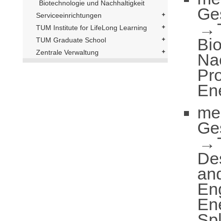
Biotechnologie und Nachhaltigkeit
Ge
Serviceeinrichtungen
TUM Institute for LifeLong Learning
Bi
TUM Graduate School
Zentrale Verwaltung
Nac
Pr
En
me
Ge
De
an
En
En
Spl