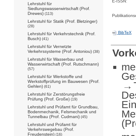
E-ISSN:
Lehrstuhl für
Siedlungswasserwirtschaft (Prof.
Drewes)
(113)
Publikation
Lehrstuhl für Statik (Prof. Bletzinger)
(28)
BibTeX
Lehrstuhl für Verkehrstechnik (Prof.
Busch)
(41)
Lehrstuhl für Vernetzte
Vor
Verkehrssysteme (Prof. Antoniou)
(38)
Lehrstuhl für Wasserbau und
me
Wasserwirtschaft (Prof. Rutschmann)
(57)
Ge
Lehrstuhl für Werkstoffe und
Werkstoffprüfung im Bauwesen (Prof.
Gehlen)
(61)
De
Lehrstuhl für Zerstörungsfreie
Prüfung (Prof. Große)
(19)
Ei
Lehrstuhl und Prüfamt für Grundbau,
Me
Bodenmechanik, Felsmechanik und
Tunnelbau (Prof. Cudmani)
(45)
(Pr
Lehrstuhl und Prüfamt für
Verkehrswegebau (Prof.
Freudenstein)
(16)