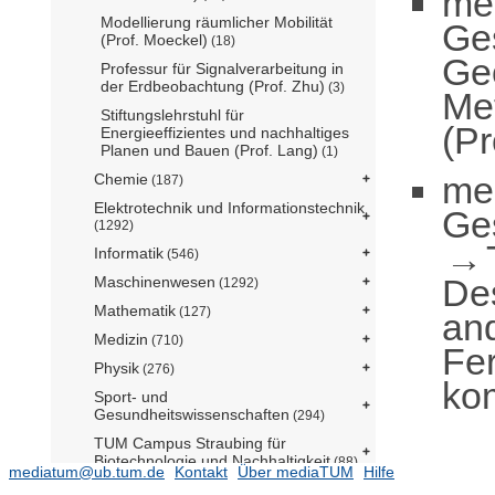
me
Modellierung räumlicher Mobilität
Ge
(Prof. Moeckel)
(18)
Ge
Professur für Signalverarbeitung in
der Erdbeobachtung (Prof. Zhu)
(3)
Me
Stiftungslehrstuhl für
(Pr
Energieeffizientes und nachhaltiges
Planen und Bauen (Prof. Lang)
(1)
me
Chemie
(187)
Elektrotechnik und Informationstechnik
Ge
(1292)
Informatik
(546)
De
Maschinenwesen
(1292)
Mathematik
(127)
an
Medizin
(710)
Fe
Physik
(276)
ko
Sport- und
Gesundheitswissenschaften
(294)
TUM Campus Straubing für
Biotechnologie und Nachhaltigkeit
(88)
mediatum@ub.tum.de
Kontakt
Über mediaTUM
Hilfe
TUM School of Education
(181)