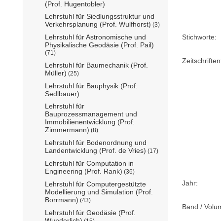
(Prof. Hugentobler)
Lehrstuhl für Siedlungsstruktur und
Verkehrsplanung (Prof. Wulfhorst)
(3)
Stichworte:
Lehrstuhl für Astronomische und
Physikalische Geodäsie (Prof. Pail)
(71)
Zeitschriftent
Lehrstuhl für Baumechanik (Prof.
Müller)
(25)
Lehrstuhl für Bauphysik (Prof.
Sedlbauer)
Lehrstuhl für
Bauprozessmanagement und
Immobilienentwicklung (Prof.
Zimmermann)
(8)
Lehrstuhl für Bodenordnung und
Landentwicklung (Prof. de Vries)
(17)
Lehrstuhl für Computation in
Engineering (Prof. Rank)
(36)
Jahr:
Lehrstuhl für Computergestützte
Modellierung und Simulation (Prof.
Borrmann)
(43)
Band / Volu
Lehrstuhl für Geodäsie (Prof.
Wunderlich)
(15)