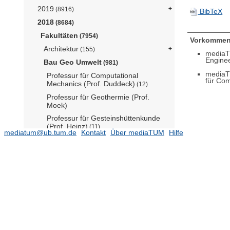
2019
(8916)
BibTeX
2018
(8684)
Fakultäten
(7954)
Vorkommen
Architektur
(155)
mediaT
Enginee
Bau Geo Umwelt
(981)
mediaT
Professur für Computational
für Com
Mechanics (Prof. Duddeck)
(12)
Professur für Geothermie (Prof.
Moek)
Professur für Gesteinshüttenkunde
(Prof. Heinz)
(11)
mediatum@ub.tum.de
Kontakt
Über mediaTUM
Hilfe
Professur für Hangbewegungen
(Prof. Krautblatter)
(25)
Professur für Hydromechanik (Prof.
Manhart)
(11)
Professur für Photogrammetrie und
Fernerkundung (Prof. Stilla)
(2)
Professur für Risikoanalyse und
Zuverlässigkeit (Prof.Straub)
(19)
Professur für Satellitengeodäsie