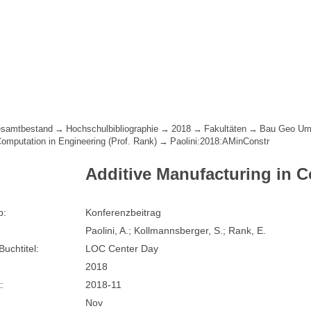
samtbestand
Hochschulbibliographie
2018
Fakultäten
Bau Geo Um
Computation in Engineering (Prof. Rank)
Paolini:2018:AMinConstr
Additive Manufacturing in C
p:
Konferenzbeitrag
Paolini, A.; Kollmannsberger, S.; Rank, E.
Buchtitel:
LOC Center Day
2018
:
2018-11
Nov