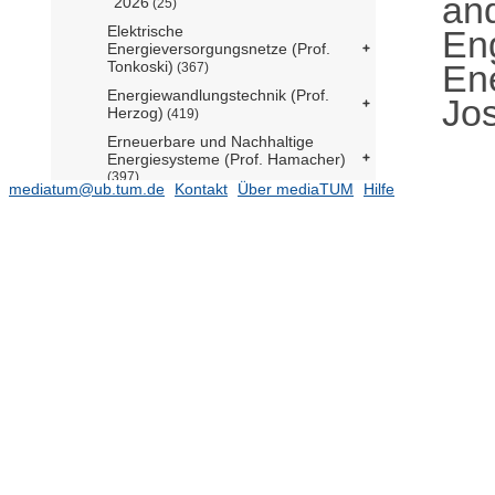
an
2026
(25)
Elektrische
En
Energieversorgungsnetze (Prof.
Ene
Tonkoski)
(367)
Energiewandlungstechnik (Prof.
Jo
Herzog)
(419)
Erneuerbare und Nachhaltige
Energiesysteme (Prof. Hamacher)
(397)
mediatum@ub.tum.de
Kontakt
Über mediaTUM
Hilfe
Hochspannungs- und
Anlagentechnik (Jossen komm.)
(1039)
Lehrstuhl für Anlagen- und
Prozesstechnik (Prof. Klein)
(407)
Lehrstuhl für Bioseparation
Engineering (Prof. Berensmeier)
(110)
Lehrstuhl für Bioverfahrenstechnik
(N.N.)
(210)
Lehrstuhl für Energiesysteme (Prof.
Spliethoff)
(7884)
Lehrstuhl für Hochleistungs-
Umrichtersysteme (Prof. Heldwein)