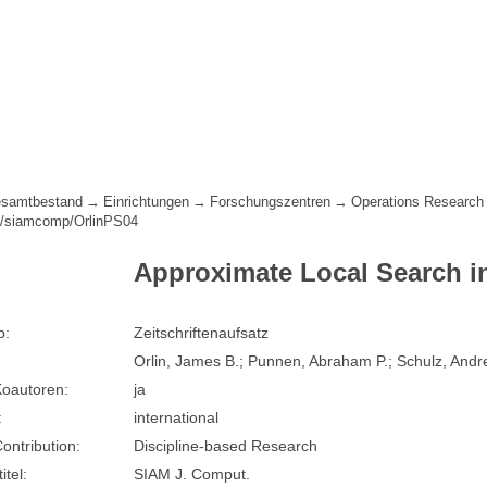
samtbestand
Einrichtungen
Forschungszentren
Operations Research 
s/siamcomp/OrlinPS04
Approximate Local Search i
p:
Zeitschriftenaufsatz
Orlin, James B.; Punnen, Abraham P.; Schulz, Andr
oautoren:
ja
:
international
Contribution:
Discipline-based Research
itel:
SIAM J. Comput.