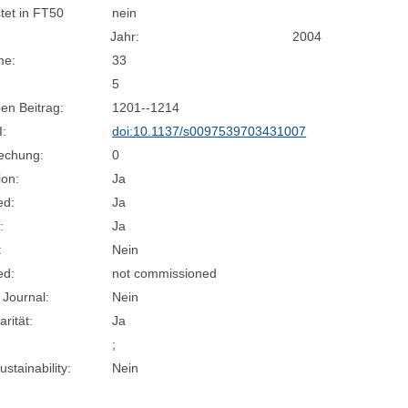
stet in FT50
nein
Jahr:
2004
me:
33
5
en Beitrag:
1201--1214
I:
doi:10.1137/s0097539703431007
rechung:
0
ion:
Ja
ed:
Ja
:
Ja
:
Nein
ed:
not commissioned
 Journal:
Nein
arität:
Ja
;
stainability:
Nein