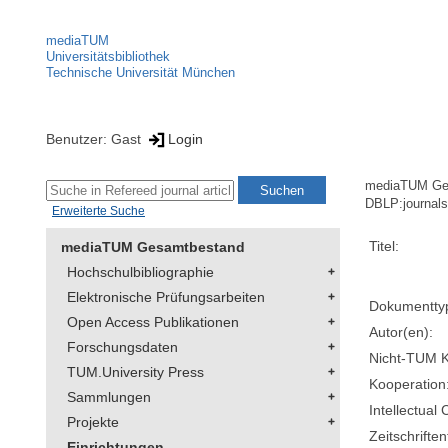
mediaTUM
Universitätsbibliothek
Technische Universität München
Benutzer: Gast
Login
mediaTUM Ge
DBLP:journal
Erweiterte Suche
Titel:
mediaTUM Gesamtbestand
Hochschulbibliographie
Elektronische Prüfungsarbeiten
Dokumentty
Open Access Publikationen
Autor(en):
Forschungsdaten
Nicht-TUM K
TUM.University Press
Kooperation
Sammlungen
Intellectual 
Projekte
Zeitschriftent
Einrichtungen