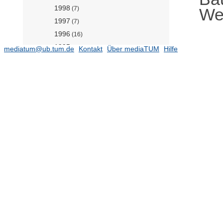
1998
Wer
(7)
1997
(7)
1996
(16)
1995
(10)
mediatum@ub.tum.de
Kontakt
Über mediaTUM
Hilfe
Publikationen 1968-1994
Werkstofffilme Gesteinskörnung
(14)
Werkstofffilme
Lehrstuhl für Werkstofftechnik der
Additiven Fertigung (Prof. Mayr)
(57)
Lehrstuhl für
Werkstoffwissenschaften (Prof.
Torgersen)
(478)
Lehrstuhl für Zerstörungsfreie
Prüfung (Prof. Große)
(140)
Professur für Biopolymermaterialien
(Prof. Lieleg)
(143)
Professur für Holztechnologie (Prof.
van de Kuilen)
(121)
Professur für Mineral Construction
Materials (Prof. Machner)
(117)